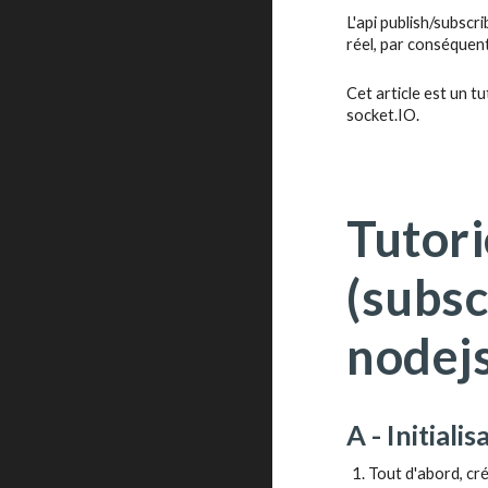
L'api publish/subscr
réel, par conséquen
Cet article est un t
socket.IO.
Tutor
(subsc
nodej
A - Initiali
Tout d'abord, c