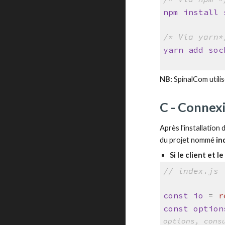
npm
install
/* Via yarn*
yarn
add
soc
NB:
Spinal
C
om utili
C - Connex
Après
l'installation
du projet nommé
in
Si le client et
// index.js
const
io
=
r
const
option
options, cons