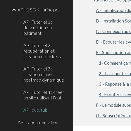
API & SDK : principes
A - Initialisation d
B - Installation S
API Tutoriel 1 :
description du
C - Connexion au 
bâtiment
D - Ecouter les é
API Tutoriel 2 :
récupération et
E - Souscription a
création de tickets
1- Comment ça m
API Tutoriel 3 :
2 - La requête s
création d'une
heatmap dynamique
3 - Réponse à la
API Tutoriel 4 : créer
4- Ecouter les 
un site utilisant l'api
F - Le module subs
API pub/sub
G - Souscription 
API : documentation