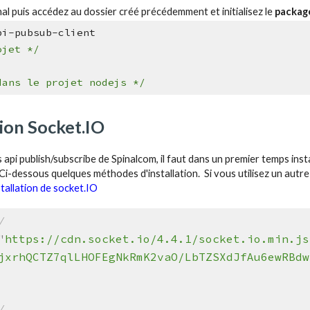
nal
puis
accédez au
dossier créé précédemment et initialisez le
packag
pinal-api-pubsub-c
ojet */
pm init 
dans le
projet nodejs */
ation Socket.IO
api publish/subscribe de
S
pinalcom, il faut dans un premier temps insta
C
i-dessous quelques m
é
thodes d'installation. Si vous utilisez un aut
tallation de socket.IO
/
"
https://cdn.socket.io/4.4.1/socket.io.min.js
jxrhQCTZ7qlLHOFEgNkRmK2vaO/LbTZSXdJfAu6ewRBdw
/