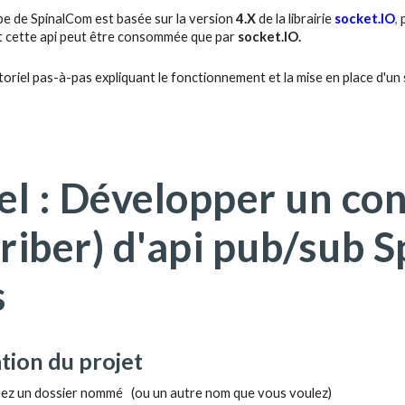
ibe de SpinalCom est basée sur la version
4.X
de la librairie
socket.IO
,
p
t cette api peut être consommée que par
socket.IO.
utoriel pas-à-pas expliquant le fonctionnement et la mise en place d'un
iel : Développer un c
riber) d'api pub/sub 
s
sation du projet
réez un dossier nommé
(ou un autre nom que vous voulez)