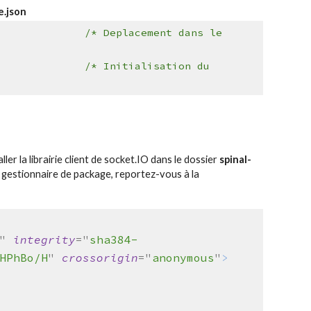
e.json
lient
/* Deplacement dans le
-y
/* Initialisation
du
ller la librairie client de socket.IO dans le dossier
spinal-
re gestionnaire de package, reportez
-
vous à la
"
integrity
="
sha384-
HPhBo/H
"
crossorigin
="
anonymous
"
>