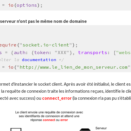
=
io
(
options
)
;
 le serveur n'ont pas le même nom de domaine
equire
(
"
socket.io-client
"
)
;
s
=
{
auth
:
{
token
:
"XXX"},
transports
: [
"webs
ulter la
documentation
*/
=
io
(
"
http://www.le_lien_de_mon_serveur.com
"
met d'instancier le socket client. Après avoir été initialisé, le client 
it la requête de connexion traite les informations reçues, identifie le 
nnecté avec success) ou
connect_error
(la connexion n'a pas pu s'établi