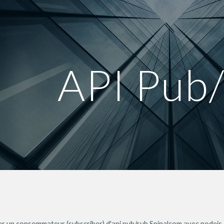
ip to main content
Skip to navigat
API Pub
er un consommateur (subscriber) d'api pub/sub Spinalcom avec nodejs