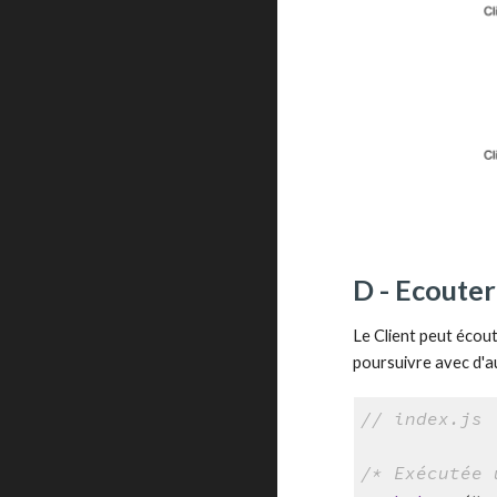
D - Ecouter
Le Client peut écout
poursuivre avec d'a
// index.js
/* Exécutée 