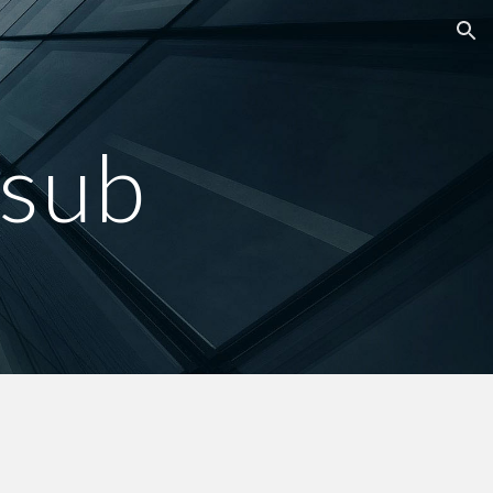
ion
/sub