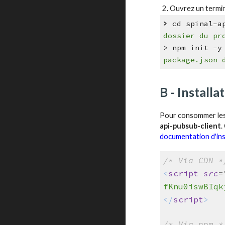
Ouvrez un termi
>
cd s
dossier du pr
>
n
package.json 
B - Install
Pour consommer les 
api-pubsub-client
.
documentation d'ins
/* Via CDN *
<
script
src
=
fKnu0iswBIqk
</
script
>
/* Via npm *