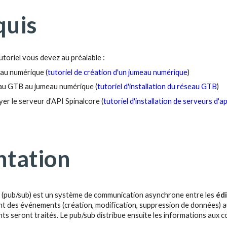
quis
utoriel vous devez au préalable :
au numérique (
tutoriel de création d
'un
jumeau num
é
rique
)
eau GTB au jumeau numérique (
tutoriel d'installation du réseau GTB
)
oyer le serveur d'API Spinalcore (
tutoriel d'installation de serveurs d'ap
ntation
e (pub/sub) est un système de communication asynchrone entre les
édi
nt des événements (création, modification, suppression de données) 
s seront traités. Le pub/sub distribue ensuite les informations au