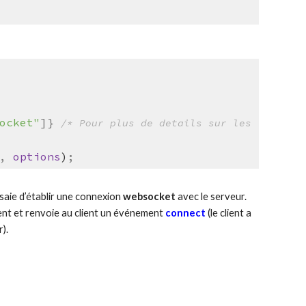
ocket"
]}
/* Pour plus de details sur les
,
options
)
;
essaie d’établir une connexion
websocket
avec le serveur.
client et renvoie au client un événement
connect
(le client a
r)
.