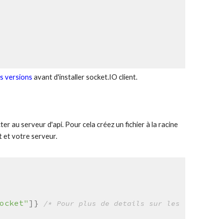
es versions
avant d'installer socket.IO client.
er au serveur d'api. Pour cela créez un fichier à la racine
t et votre serveur.
ocket"
]}
/* Pour plus de details sur les