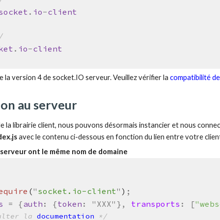
socket
.
io
-
client
/
ket
.
io
-
client
se la version 4 de socket.IO serveur. Veuillez vérifier la
compatibilité d
ion au serveur
 de
la librairie client, nous pouvons
désormais
instancier et nous connect
dex.js
avec le contenu ci-dessous en fonction du lien entre votre clien
 le serveur ont le même nom de domaine
equire
(
"
socket.io-client
"
)
;
s
=
{
auth
:
{
token
:
"XXX"},
transports
: [
"webs
ulter la
documentation
*/