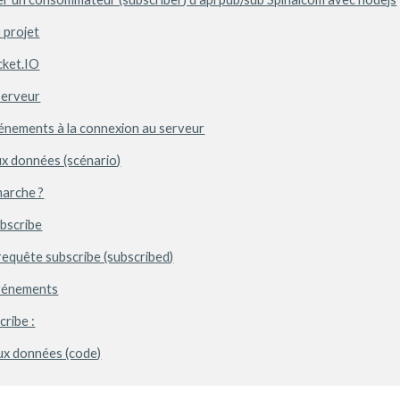
u projet
ocket.IO
serveur
vénements à la connexion au serveur
ux données (scénario)
arche ?
ubscribe
 requête subscribe (subscribed)
événements
cribe :
aux données (code)