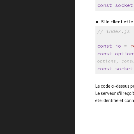
const
socket
Si le client et
// index.js
const
io
=
r
const
option
options, cons
const
socket
Le code ci-dessus per
Le serveur s'il reço
été identifié et co