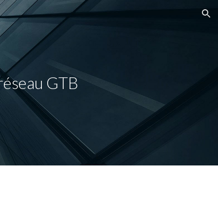
ion
e réseau GTB