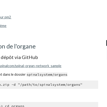
our pm2
tème
n de l'organe
e dépôt via GitHub
/spinalcom/spinal-organ-network_sample
ôt dans le dossier 
spinalsystem/organs
n.zip -d "/path/to/spinalsystem/organs"
$> cd organs