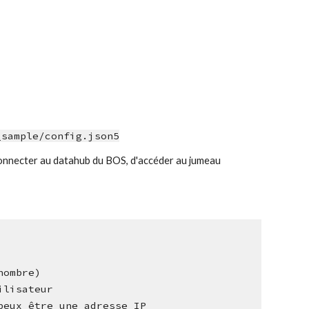
_sample/config.json5
connecter au datahub du BOS, d'accéder au jumeau 
nombre)
tilisateur
 peux être une adresse IP