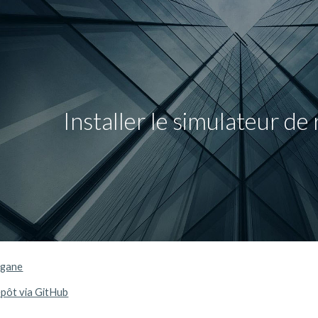
ip to main content
Skip to navigat
Installer le simulateur d
rgane
épôt via GitHub