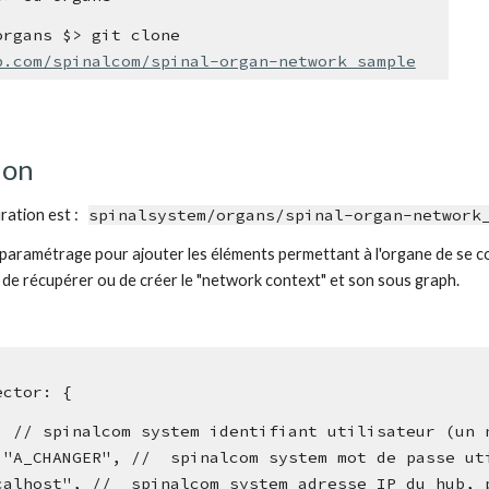
spinalsystem/organs $> git clone 
b.com/spinalcom/spinal-organ-network_sample
ion
ration est :
spinalsystem/organs/spinal-organ-network
le paramétrage pour ajouter les éléments permettant à l'organe de se 
s de récupérer ou de créer le "network context" et son sous graph.
nector: {
168, // spinalcom system identifiant utilisateur (un 
rd: "A_CHANGER", //  spinalcom system mot de passe u
"localhost", //  spinalcom system adresse IP du hub,