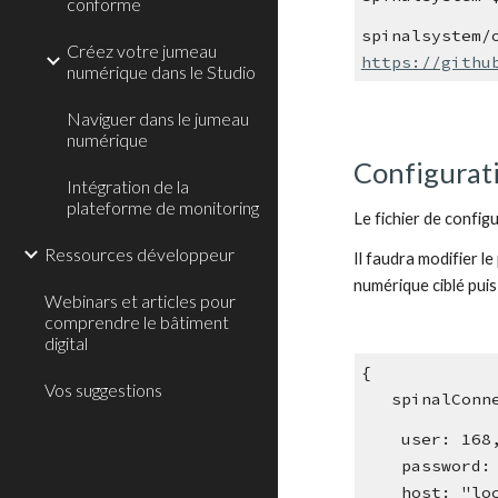
conforme
Créez votre jumeau
https://githu
numérique dans le Studio
Naviguer dans le jumeau
numérique
Configurat
Intégration de la
plateforme de monitoring
Le fichier de configu
Ressources développeur
Il faudra modifier 
numérique ciblé pui
Webinars et articles pour
comprendre le bâtiment
digital
{
Vos suggestions
   spinalCon
    user: 
    passwo
    host: 