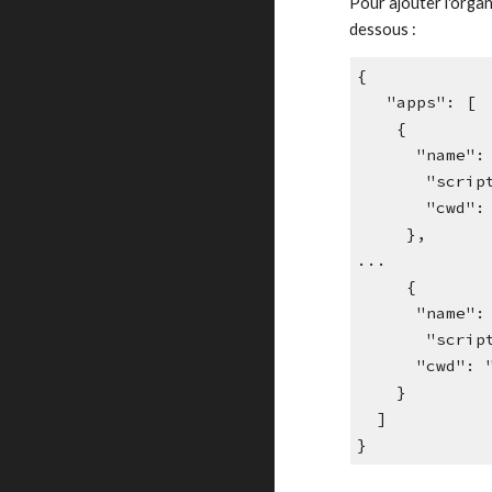
Pour ajouter l'organe
dessous :
{
   "apps": [
    {
      "na
       "
       "
     },
...
     {
      "n
       "
      "c
    }
  ]
}