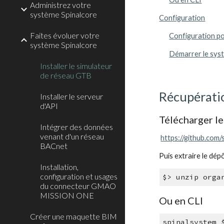
Administrez votre
système Spinalcore
Configuration
Faites évoluer votre
Configuration p
système Spinalcore
Démarrer le sys
Installer le simulateur
de réseau GTB
Récupératio
Installer le serveur
d'API
Télécharger l
Intégrer des données
venant d'un réseau
https://github.com
BACnet
Puis extraire le dép
Installation,
configuration et usages
$> unzip orga
du connecteur GMAO
MISSION ONE
Ou en CLI
Créer une maquette BIM
spinalsystem 