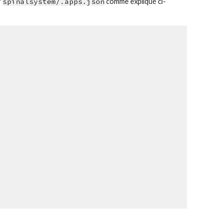
 
spinalsystem/.apps.json
 comme expliqué ci-