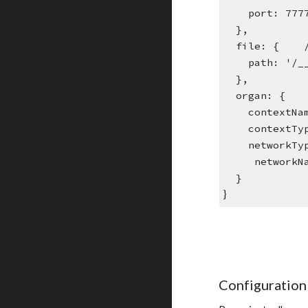
    port: 
  },
  file: {   
    path: 
  },
  organ: {
    contex
    contex
    networ
     netw
  }
}
Configuration