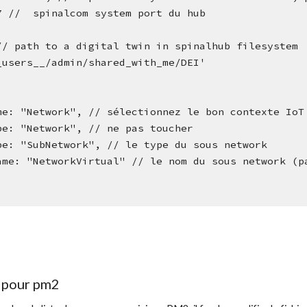
7777 //  spinalcom system port du hub
 // path to a digital twin in spinalhub filesystem
'/__users__/admin/shared_with_me/DEI'
tName: "Network", // sélectionnez le bon contexte Io
tType: "Network", // ne pas toucher
kType: "SubNetwork", // le type du sous network
orkName: "NetworkVirtual" // le nom du sous network 
 pour pm2