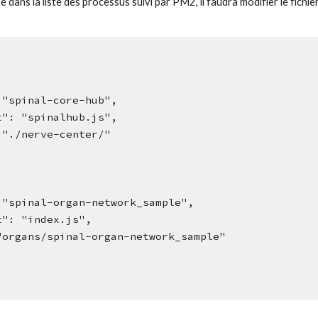
 dans la liste des processus suivi par PM2, il faudra modifier le fichier
me": "spinal-core-hub",
script": "spinalhub.js",
cwd": "./nerve-center/"
ame": "spinal-organ-network_sample",
script": "index.js",
wd": "organs/spinal-organ-network_sample"