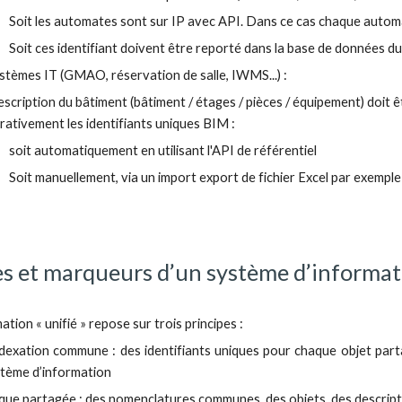
Soit les automates sont sur IP avec API. Dans ce cas chaque autom
Soit ces identifiant doivent être reporté dans la base de données 
ystèmes IT (GMAO, réservation de salle, IWMS...) :
escription du bâtiment (bâtiment / étages / pièces / équipement) doit ê
rativement les identifiants uniques BIM :
soit automatiquement en utilisant l'API de référentiel
Soit manuellement, via un import export de fichier Excel par exemple
es et marqueurs d’un système d’informat
tion « unifié » repose sur trois principes :
dexation commune : des identifiants uniques pour chaque objet part
stème d’information
que partagée : des nomenclatures communes, des objets
,
des descript