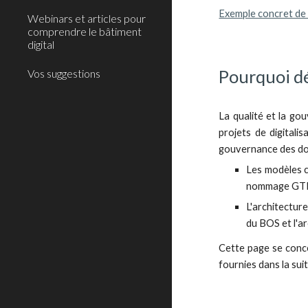
Exemple concret de
Webinars et articles pour
comprendre le bâtiment
digital
Pourquoi dé
Vos suggestions
La qualité et la go
projets de digitali
gouvernance des don
Les modèles c
nommage GTB, 
L'architectur
du BOS et l'a
Cette page se conce
fournies dans la sui