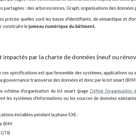
s partagées : des arborescences,
G
raph, organisations des données 
s précise quelles sont les bases d'identifiants, de sémantique et d
ur construire le
jumeau numérique du bâtiment.
t impactés par la charte de données (neuf ou rénov
de ces spécifications est que l'ensemble des systèmes, applications ou
la gouvernance transverse des données et donc par le lot smart (BIM /
le schéma d'organisation du lot smart (page
Définir l'organisation d
ent les systèmes d'informations ou les sources de données existant
cations installées pendant la phase EXE :
te BIM
e GTB