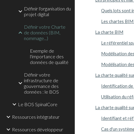
Définir l'organisation du
Quels lots sont 
projet digital
Les chartes BIM 
Définir votre Charte
de données (BIM,
La charte BIM
nommage...)
Le référentiel sp
Exemple de
Modélisation des
l'importance des
données de qualité
Modélisation de
Définir votre
La charte qualité s
infrastructure de
gouvernance des
Identification d
données : le BOS
Utilisation du ré
Le BOS SpinalCore
La charte qualité s
Ressources intégrateur
Identifiant et ré
Ressources développeur
Cas d'un système