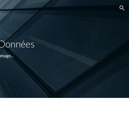
ion
e Données
mage...