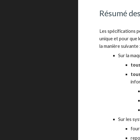
Résumé des 
Les spécifications p
unique et pour que 
la manière suivante 
Sur la maq
tous
tous
info
Sur les sys
four
repo