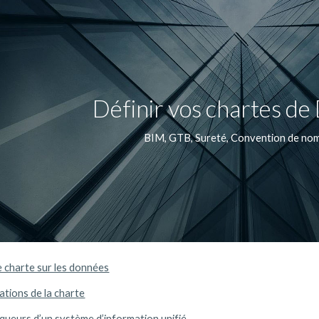
ip to main content
Skip to navigat
Définir vos chartes d
BIM, GTB, Sureté, Convention de nom
e charte sur les données
ations de la charte
rqueurs d’un système d’information unifié