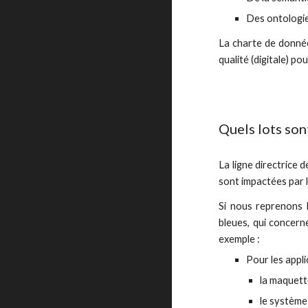
Des ontologie
La charte de donnée
qualité (digitale) po
Quels lots son
La ligne directrice 
sont impactées par 
Si nous reprenons 
bleues, qui concern
exemple :
Pour les appli
la maquet
le systèm