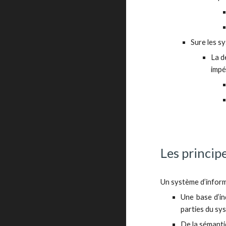
Sure les s
La d
impé
Les princip
Un système d’informa
Une base d’in
parties du sy
De la sémanti