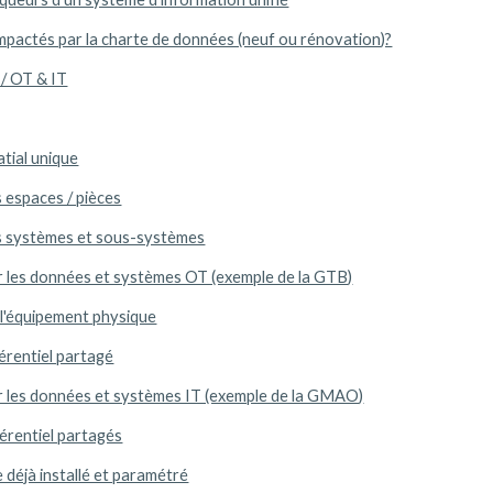
impactés par la charte de données (neuf ou rénovation)?
/ OT & IT
atial unique
 espaces / pièces
s systèmes et sous-systèmes
ur les données et systèmes OT (exemple de la GTB)
e l'équipement physique
férentiel partagé
ur les données et systèmes IT (exemple de la GMAO)
férentiel partagés
 déjà installé et paramétré