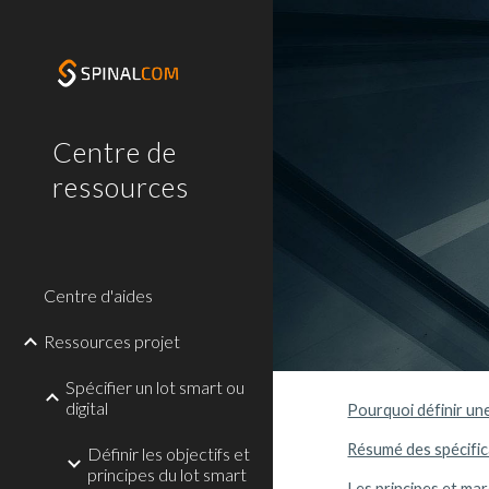
Sk
Centre de
ressources
Centre d'aides
Ressources projet
Spécifier un lot smart ou
digital
Pourquoi définir un
Résumé des spécific
Définir les objectifs et
principes du lot smart
Les principes et ma