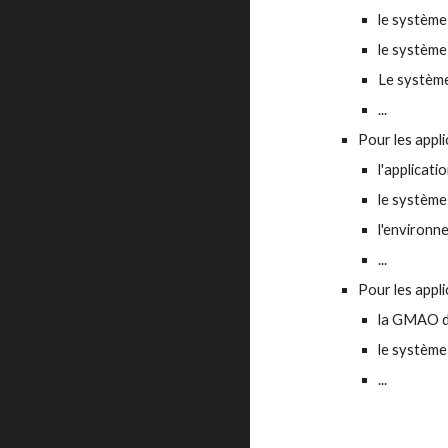
le système
le système
Le système
...
Pour les appli
l'applicati
le système
l'environn
...
Pour les appli
la GMAO d
le système
...