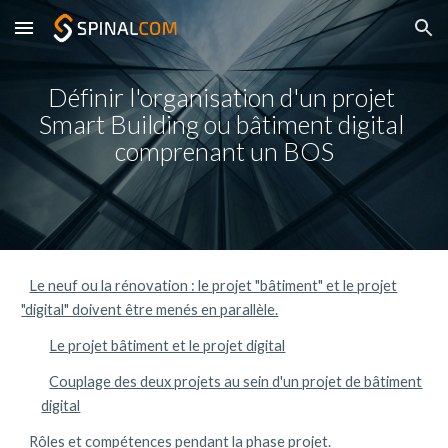
Skip to main content
Skip to navigation
Définir l'organisation d'un projet 
Smart Building ou bâtiment digital 
comprenant un BOS
Le neuf ou la rénovation : le projet "bâtiment" et le projet
"digital" doivent être menés en parallèle.
Le projet bâtiment et le projet digital
Couplage des deux projets au sein d'un projet de bâtiment
digital
Rôles et compétences pendant la phase projet.