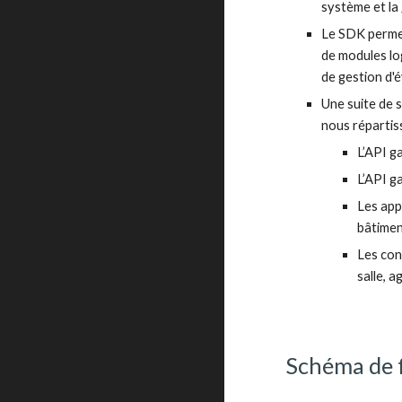
système et la 
Le 
SDK perme
de 
modules lo
de gestion d'
Une suite de 
nous réparti
L’API g
L’API g
Les app
bâtiment
Les con
salle, 
Schéma de 