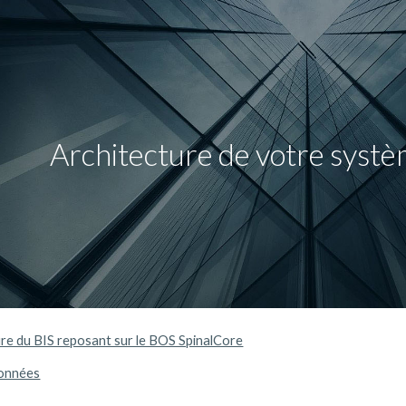
ip to main content
Skip to navigat
Architecture de votre syst
re du BIS reposant sur le BOS SpinalCore
données