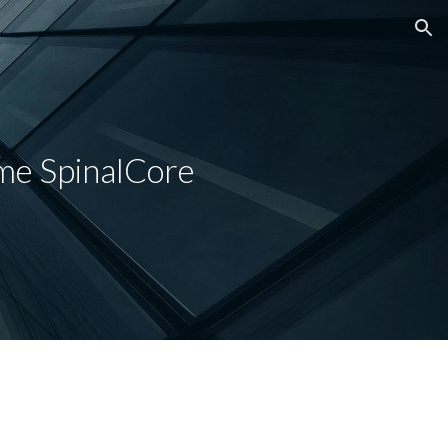
ion
ème SpinalCore