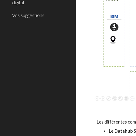
digital
Vos suggestions
L
es différentes co
Le 
Datahub 
S