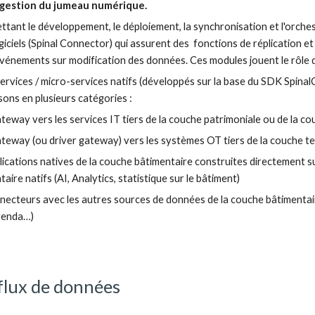
gestion du jumeau numérique
.
ttant le développement
,
 le déploiement
, la synchronisation et 
l'orche
giciels (Spinal Connector) qui assurent des  fonctions de réplication 
événements sur modification des données. Ces modules jouent le rôle 
services / micro-services natifs (développés sur la base du SDK Sp
inal
ssons
 en plusieurs catégories :
ateway vers les services IT tiers de la couche patrimoniale ou de la c
ateway (ou driver gateway) vers les systèmes OT tiers de la couche te
lications natives de la couche bâtimentaire construites directement s
aire natifs (AI, Analytics, statistique sur le bâtiment)
necteurs avec les autres sources de données de la couche bâtimenta
agenda…)
flux de données