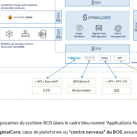
mposantes du système BOS
 (dans le cadre bleu nommé "Applications Na
pinal
C
ore
, cœur de plateforme ou "
centre nerveux" du
 BOS
, assur