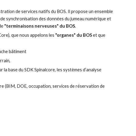
stration de services 
natifs du
 BOS. 
Il
 propose un ensemble 
et de synchronisation des données du jumeau numérique et 
de
 "terminaisons nerveuses" du BOS
. 
Core), que nous appelons les 
"organes"
du BOS
 et que 
ouche bâtiment
rrain,
ur la base du SDK Spinalcore, 
l
es systèmes d’analyse 
ire (BIM, DOE, 
o
ccupation, 
s
ervices de réservation de 