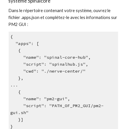
système Spinalco
re 
Dans le répertoire contenant votre système, ouvrez 
le 
fichier .apps.json et 
complétez-le avec les informations sur 
PM2 GUI 
:
{
"apps": [
   {
     "name": "spinal-core-hub",
     "script": "spinalhub.js",
     "cwd": "./nerve-center/"
   },
...
   {
     "name": "pm2-gui",
     "script": "PATH_OF_PM2_GUI/pm2-
gui.sh"
   }]
}