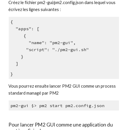
Créez le fichier
 pm2-gui/pm2.config.json dans lequel vous 
écrivez les lignes suivantes :
{
  "apps": [
{
       "name": "pm2-gui",
      "script": "./pm2-gui.sh"
    }
  ]
}
Vous pourrez ensuite lancer PM2 GUI comme un process 
standard managé par PM2
pm2-gui $> pm2 start pm2.config.json
Pour lancer PM2 GUI comme une application du 