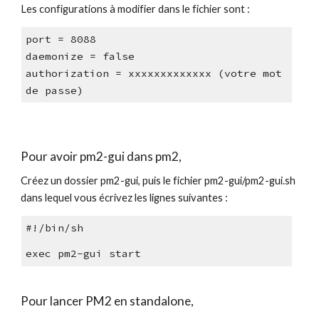
L
es configurations 
à
 modifier dans le fichier 
sont :
port = 8088
daemonize = false
authorization = xxxxxxxxxxxxx (votre mot 
de passe)
Pour avoir pm2-gui dans pm2
, 
C
ré
ez
 un dossier pm2-gui, puis le fichier
pm2-gui/pm2-gui.sh 
dans lequel vous écrivez les lignes suivantes :
#!/bin/sh
exec pm2-gui start
Pour lancer PM2 en standalone, 