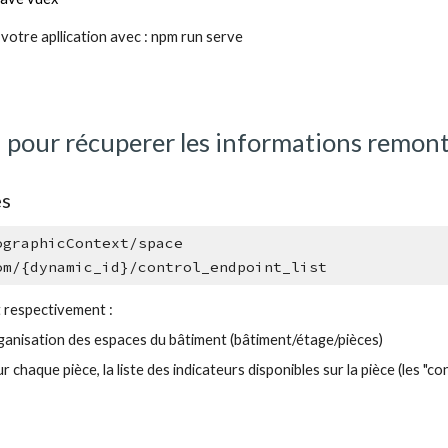
votre apllication avec : npm run serve
api pour récuperer les informations remon
s 
ographicContext/
space
om/
{dynamic_id}
/
control_endpoint_list
 respectivement :
rganisation des espaces du bâtiment (bâtiment/étage/pièces)
r chaque pièce, la liste des indicateurs disponibles sur la pièce (les 