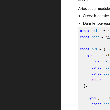
Axios est un module
Créez  le dossier
Dans le nouveau d
const
axios
 = 
r
const
path
 = 
'
h
const
API
 = {  
async
getBuil
const
req
const
res
const
bod
return
bo
  },
async
getRoo
const
req