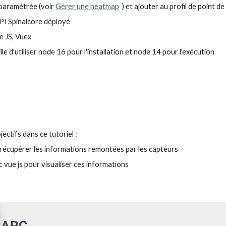
paramétrée (voir 
Gérer une heatmap
) et ajouter au profil de point d
API Spinalcore déployé
e JS, Vuex
le d'utiliser 
node 1
6 pour l'installation et node 14 pour l'exécution
ctifs dans ce tutoriel :
ur récupérer les informations remontées par les capteurs
c vue js pour visualiser ces informations