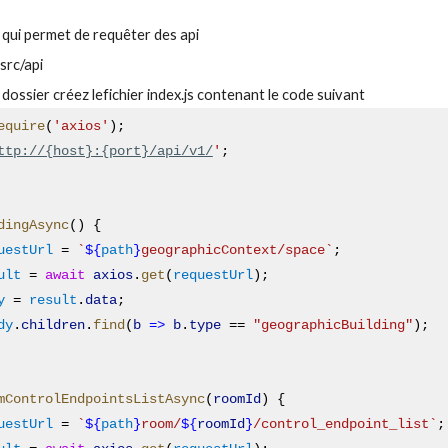
 qui permet de requêter des api
 src/api
ossier créez lefichier index.js contenant le code suivant
equire
(
'axios'
);
ttp://{host}:{port}/api/v1/
'
;
 
dingAsync
() {
uestUrl
 = 
`
${
path
}
geographicContext/space`
;
ult
 = 
await
axios
.
get
(
requestUrl
);
y
 = 
result
.
data
;
dy
.
children
.
find
(
b
=>
b
.
type
 == 
"geographicBuilding"
);
mControlEndpointsListAsync
(
roomId
) {
uestUrl
 = 
`
${
path
}
room/
${
roomId
}
/control_endpoint_list`
;