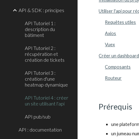
API & SDK : principes
Utiliser l'api pour 
Requêtes utiles
API Tutoriel 1 :
description du
Axios
bâtiment
Vuex
API Tutoriel 2 :
récupération et
Créer un dashboard 
création de tickets
Composants
API Tutoriel 3 :
Routeur
création d'une
heatmap dynamique
API Tutoriel 4 : créer
un site utilisant l'api
Prérequis
API pub/sub
une plateform
API : documentation
un jumeau num