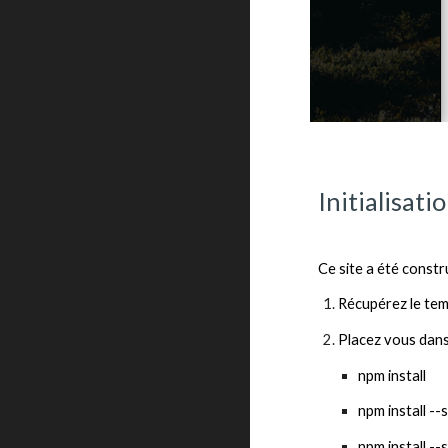
Initialisati
Ce site a été constr
Récupérez le tem
Placez vous dans 
npm install
npm install --
npm install -