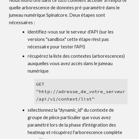
Nous montrons dans ce tuto comment accéder à n'importe 
quelle arborescence de données pré-paramétré dans le 
jumeau numérique Spinalcore. Deux étapes sont 
nécessaires : 
identifiez-vous sur le serveur d'API (sur les 
versions "sandbox" cette étape n'est pas 
nécessaire pour tester l'API)
récupérez la liste des contextes (arborescences) 
auxquelles vous avez accès dans le jumeau 
numérique
GET 
"
http://
adresse_de_votre_serveur
/api/v1/
c
ontext/
list
" 
sélectionnez la "dynamic_id" du contexte de 
groupe de pièce particulier que vous avez 
paramétré lors de la phase d'intégration des 
heatmap et récupérez l'arborescence complète 