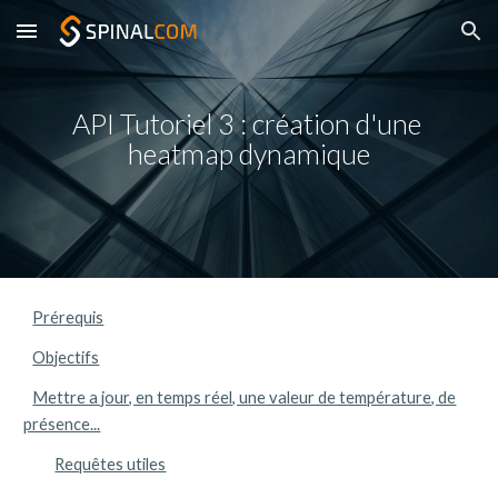
Skip to main content
Skip to navigation
API Tutoriel 3 : création d'une 
heatmap dynamique
Prérequis
Objectifs
Mettre a jour, en temps réel, une valeur de température, de
présence...
Requêtes utiles