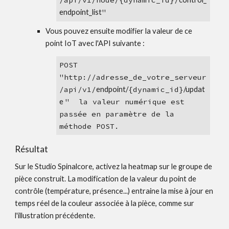
/api/v1/
node
/
{dynamic_id}
/
endpoint_list
"
Vous pouvez ensuite modifier la valeur de ce 
point IoT avec l'API suivante :
POST 
"
http://
adresse_de_votre_serveur
/api/v1/
endpoint/
{dynamic_id}
/updat
e
"  la valeur numérique est 
passée en paramètre de la 
méthode POS
T. 
Résultat
Sur le Studio Spinalcore, activez la heatmap sur le groupe de 
pièce construit. La modification de la valeur du point de 
contrôle (température, présence...) entraine la mise à jour en 
temps réel de la couleur associée à la pièce, comme sur 
l'illustration précédente. 