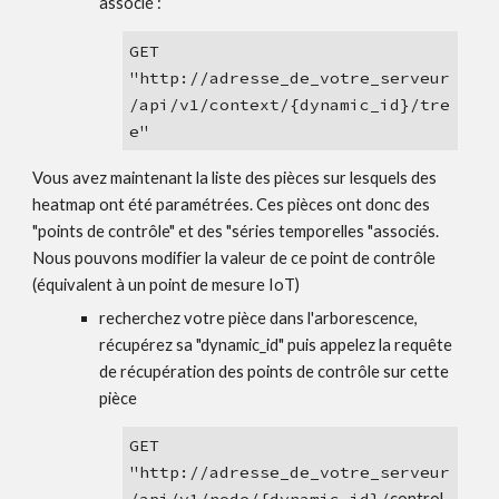
associé :
GET 
"
http://
adresse_de_votre_serveur
/api/v1/
c
ontext/{
dynamic_id}
/
tre
e
" 
Vous avez maintenant la liste des pièces sur lesquels des 
heatmap ont été paramétrées. Ces pièces ont donc des 
"points de contrôle" et des "séries temporelles "associés. 
Nous pouvons modifier la valeur de ce point de contrôle 
(équivalent à un point de mesure IoT)
recherchez votre pièce dans l'arborescence, 
récupérez sa "dynamic_id" puis appelez la requête 
de récupération des points de contrôle sur cette 
pièce
GET 
"
http://
adresse_de_votre_serveur
control_