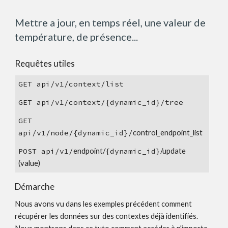
Mettre a jour, en temps réel, une valeur de 
température, de présence...
Requêtes utiles 
GET 
api/v1/
c
ontext/
list
GET 
api/v1/
c
ontext/{
dynamic_id}
/
tree
GET 
api/v1/
node
/
{dynamic_id}
/
control_endpoint_list
POST 
api/v1/
endpoint/
{dynamic_id}
/update
(
value
)
Démarche
Nous avons vu dans les exemples précédent comment 
récupérer les données sur des contextes déjà identifiés. 